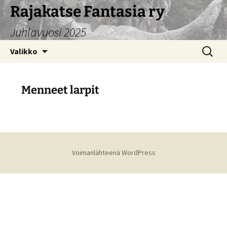
Siirry
Rajakatse Fantasia ry
sisältöön
Juhlavuosi 2025
Haku:
Valikko
Menneet larpit
Voimanlähteenä WordPress