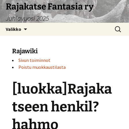
Siirry
Rajakatse Fantasia ry
sisältöön
Juhlavuosi 2025
Haku:
Valikko
Rajawiki
Sivun toiminnot
Poistu muokkaustilasta
[luokka]Rajaka
tseen henkil?
hahmo