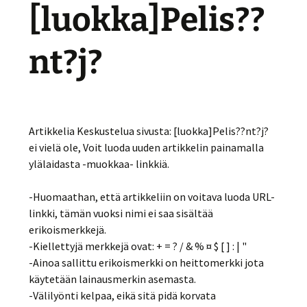
[luokka]Pelis??
nt?j?
Artikkelia Keskustelua sivusta: [luokka]Pelis??nt?j?
ei vielä ole, Voit luoda uuden artikkelin painamalla
ylälaidasta -muokkaa- linkkiä.
-Huomaathan, että artikkeliin on voitava luoda URL-
linkki, tämän vuoksi nimi ei saa sisältää
erikoismerkkejä.
-Kiellettyjä merkkejä ovat: + = ? / & % ¤ $ [ ] : | "
-Ainoa sallittu erikoismerkki on heittomerkki jota
käytetään lainausmerkin asemasta.
-Välilyönti kelpaa, eikä sitä pidä korvata