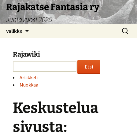
Siirry
Rajakatse Fantasia ry
sisältöön
Juhlavuosi 2025
Haku:
Valikko
Rajawiki
Artikkeli
Muokkaa
Keskustelua
sivusta: