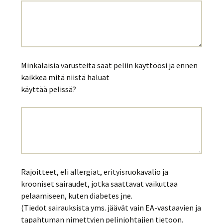
Minkälaisia varusteita saat peliin käyttöösi ja ennen
kaikkea mitä niistä haluat
käyttää pelissä?
Rajoitteet, eli allergiat, erityisruokavalio ja
krooniset sairaudet, jotka saattavat vaikuttaa
pelaamiseen, kuten diabetes jne.
(Tiedot sairauksista yms. jäävät vain EA-vastaavien ja
tapahtuman nimettyjen pelinjohtajien tietoon.