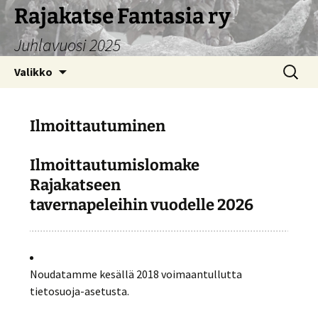
Siirry
Rajakatse Fantasia ry
sisältöön
Juhlavuosi 2025
Haku:
Valikko
Ilmoittautuminen
Ilmoittautumislomake
Rajakatseen
tavernapeleihin vuodelle 2026
Noudatamme kesällä 2018 voimaantullutta
tietosuoja-asetusta.