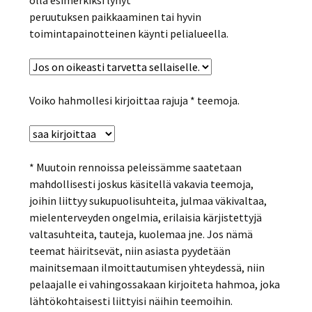
olla esimerkiksi lyhyt
peruutuksen paikkaaminen tai hyvin
toimintapainotteinen käynti pelialueella.
Voiko hahmollesi kirjoittaa rajuja * teemoja.
* Muutoin rennoissa peleissämme saatetaan
mahdollisesti joskus käsitellä vakavia teemoja,
joihin liittyy sukupuolisuhteita, julmaa väkivaltaa,
mielenterveyden ongelmia, erilaisia kärjistettyjä
valtasuhteita, tauteja, kuolemaa jne. Jos nämä
teemat häiritsevät, niin asiasta pyydetään
mainitsemaan ilmoittautumisen yhteydessä, niin
pelaajalle ei vahingossakaan kirjoiteta hahmoa, joka
lähtökohtaisesti liittyisi näihin teemoihin.