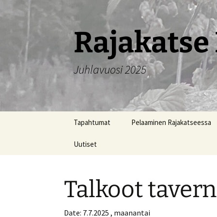
Siirry
sisältöön
Rajakatse 
Juhlavuosi 2025
Tapahtumat
Pelaaminen Rajakatseessa
Uutiset
Talkoot tavern
Date:
7.7.2025 , maanantai