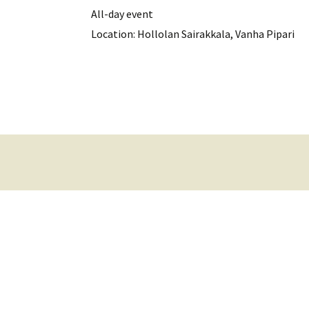
All-day event
Location:
Hollolan Sairakkala, Vanha Pipari
Artikkelien
selaus