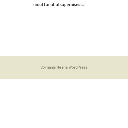
muuttunut alkuperäisestä.
Voimanlähteenä WordPress