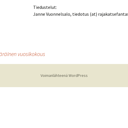
Tiedustelut:
Janne Vuonnelsalo, tiedotus (at) rajakatsefantas
äräinen vuosikokous
Voimanlähteenä WordPress