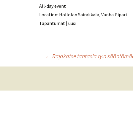
All-day event
Location:
Hollolan Sairakkala, Vanha Pipari
Tapahtumat | uusi
Artikkelien
←
Rajakatse fantasia ry:n sääntömä
selaus