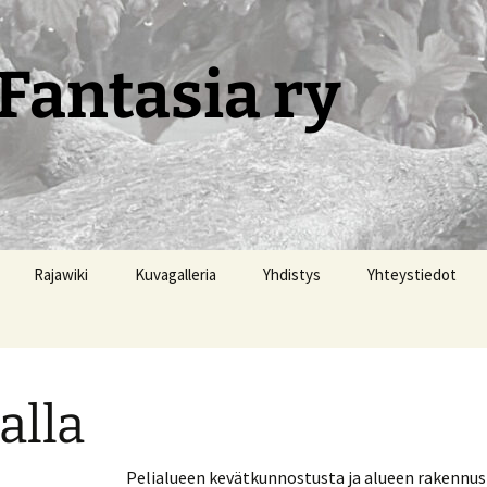
Fantasia ry
Rajawiki
Kuvagalleria
Yhdistys
Yhteystiedot
alla
Pelialueen kevätkunnostusta ja alueen rakennu