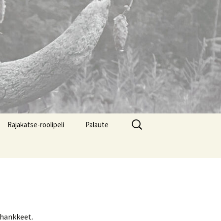
Haku:
Rajakatse-roolipeli
Palaute
shankkeet.