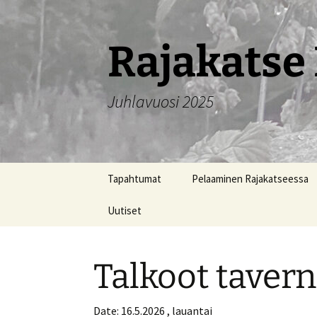
Siirry
sisältöön
Rajakatse 
Juhlavuosi 2025
Tapahtumat
Pelaaminen Rajakatseessa
Uutiset
Talkoot tavern
Date:
16.5.2026 , lauantai