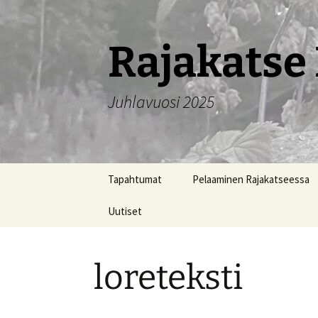
Siirry
sisältöön
Rajakatse 
Juhlavuosi 2025
Tapahtumat
Pelaaminen Rajakatseessa
Uutiset
loreteksti