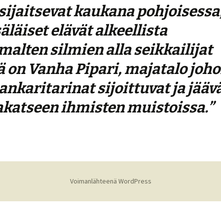
ijaitsevat kaukana pohjoisessa
äläiset elävät alkeellista
alten silmien alla seikkailijat
ä on Vanha Pipari, majatalo joh
nkaritarinat sijoittuvat ja jääv
akatseen ihmisten muistoissa.”
Voimanlähteenä WordPress