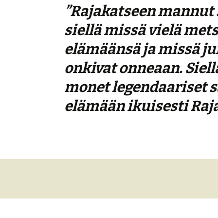
”Rajakatseen mannut s
siellä missä vielä mets
elämäänsä ja missä jum
onkivat onneaan. Siell
monet legendaariset sa
elämään ikuisesti Raj