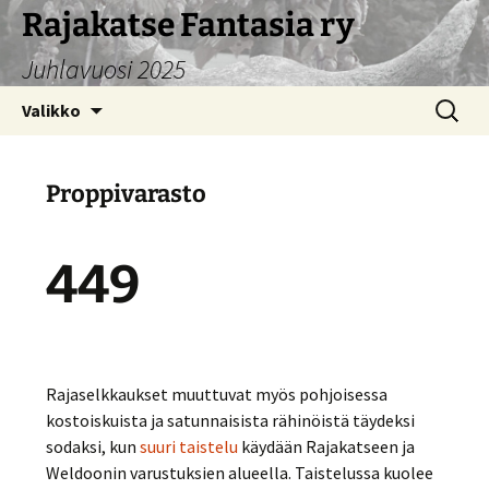
Siirry
Rajakatse Fantasia ry
sisältöön
Juhlavuosi 2025
Haku:
Valikko
Proppivarasto
449
Rajaselkkaukset muuttuvat myös pohjoisessa
kostoiskuista ja satunnaisista rähinöistä täydeksi
sodaksi, kun
suuri taistelu
käydään Rajakatseen ja
Weldoonin varustuksien alueella. Taistelussa kuolee