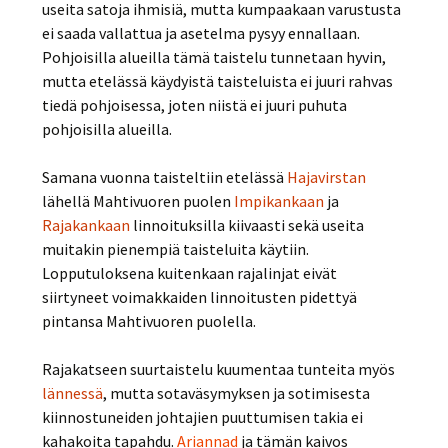
useita satoja ihmisiä, mutta kumpaakaan varustusta
ei saada vallattua ja asetelma pysyy ennallaan.
Pohjoisilla alueilla tämä taistelu tunnetaan hyvin,
mutta etelässä käydyistä taisteluista ei juuri rahvas
tiedä pohjoisessa, joten niistä ei juuri puhuta
pohjoisilla alueilla.
Samana vuonna taisteltiin etelässä
Hajavirstan
lähellä Mahtivuoren puolen
Impikankaan
ja
Rajakankaan
linnoituksilla kiivaasti sekä useita
muitakin pienempiä taisteluita käytiin.
Lopputuloksena kuitenkaan rajalinjat eivät
siirtyneet voimakkaiden linnoitusten pidettyä
pintansa Mahtivuoren puolella.
Rajakatseen suurtaistelu kuumentaa tunteita myös
lännessä
, mutta sotaväsymyksen ja sotimisesta
kiinnostuneiden johtajien puuttumisen takia ei
kahakoita tapahdu.
Ariannad
ja tämän kaivos