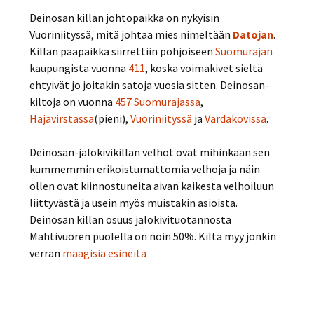
Deinosan killan johtopaikka on nykyisin
Vuoriniityssä, mitä johtaa mies nimeltään
Datojan
.
Killan pääpaikka siirrettiin pohjoiseen
Suomurajan
kaupungista vuonna
411
, koska voimakivet sieltä
ehtyivät jo joitakin satoja vuosia sitten. Deinosan-
kiltoja on vuonna
457
Suomurajassa
,
Hajavirstassa
(pieni),
Vuoriniityssä
ja
Vardakovissa
.
Deinosan-jalokivikillan velhot ovat mihinkään sen
kummemmin erikoistumattomia velhoja ja näin
ollen ovat kiinnostuneita aivan kaikesta velhoiluun
liittyvästä ja usein myös muistakin asioista.
Deinosan killan osuus jalokivituotannosta
Mahtivuoren puolella on noin 50%. Kilta myy jonkin
verran
maagisia esineitä