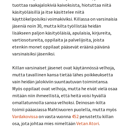
tuottaa raakajalokiviä kaivoksista, hiotuttaa niitä
käsityöläisillä ja itse käsittelee niitä
käyttökelpoisiksi voimakiviksi. Killassa on varsinaisia
jäseniä noin 30, mutta kilta työllistää heidän
lisäkseen paljon käsityöläisiä, apulaisia, kirjureita,
vartiosotureita, oppilaita ja palvelijoita, joista
etenkin monet oppilaat pääsevät eräänä päivänä
varsinaisiksi jäseniksi.
Killan varsinaiset jäsenet ovat käytännössä velhoja,
mutta tavallinen kansa tietää lähes poikkeuksetta
vain heidän jalokiviin suuntautuvan toimintansa.
Myös oppilaat ovat velhoja, mutta he eivät vielä osaa
mitään niin ihmeellistä, että heitä voisi hyvällä
omallatunnolla sanoa velhoksi. Deinosan-kilta
toimii pääasiassa Mahtivuoren puolella, mutta myös
Vardakovissa
on vasta vuonna
452
perustettu killan
osa, jota johtaa mies nimeltään
Vetan Atori
.