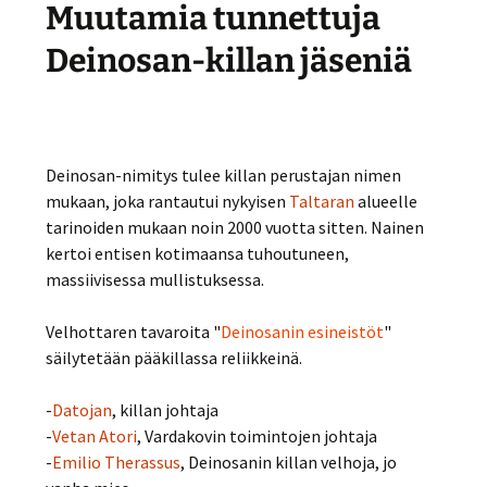
Muutamia tunnettuja
Deinosan-killan jäseniä
Deinosan-nimitys tulee killan perustajan nimen
mukaan, joka rantautui nykyisen
Taltaran
alueelle
tarinoiden mukaan noin 2000 vuotta sitten. Nainen
kertoi entisen kotimaansa tuhoutuneen,
massiivisessa mullistuksessa.
Velhottaren tavaroita "
Deinosanin esineistöt
"
säilytetään pääkillassa reliikkeinä.
-
Datojan
, killan johtaja
-
Vetan Atori
, Vardakovin toimintojen johtaja
-
Emilio Therassus
, Deinosanin killan velhoja, jo