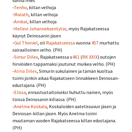
vanha mies
-
Tenho
, killan velhoja
-
Malath
, killan velhoja
-
Ambal
, killan velhoja
-
Hellevi Johanneksentytär
, myös Rajakatseessa
käynyt Deinosanin jäsen
-
Gul Thoniel
, oli
Rajakatseessa
vuonna
457
murhattu
sairaalloinen velho. (PH)
-
Simur Diilex
, Rajakatseessa v.
461
(
RK XXIX
) outojen
hirviöiden tappamaksi joutunut muikea velho. (PH)
-
Alma Diilex
, Simurin sukulainen ja tämän kuoltua
toimi jonkin aikaa Rajakatseen linnakkeen Deinosan-
edustajana. (PH)
-
Elissa
, ennustustaitoiseksi huhuttu nainen, myös
töissä Deinosanin killassa. (PH)
-
Anelma Koskala
, Koskaloiden aatelissuvun jäsen ja
Deinosan-killan jäsen. Myös Anelma toimi
muutaman vuoden Rajakatseessa killan edustajana.
(PH)