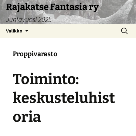
Siirry
Rajakatse Fantasia ry
sisältöön
Juhlavuosi 2025
Haku:
Valikko
Proppivarasto
Toiminto:
keskusteluhist
oria