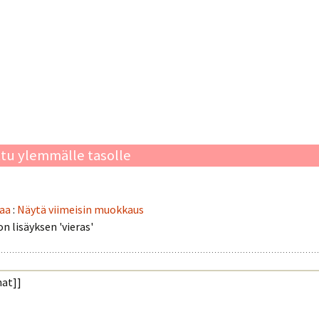
ttu ylemmälle tasolle
iaa
:
Näytä viimeisin muokkaus
 lisäyksen 'vieras'