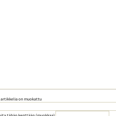
si artikkelia on muokattu
oita tähän kenttään (muokkaa)