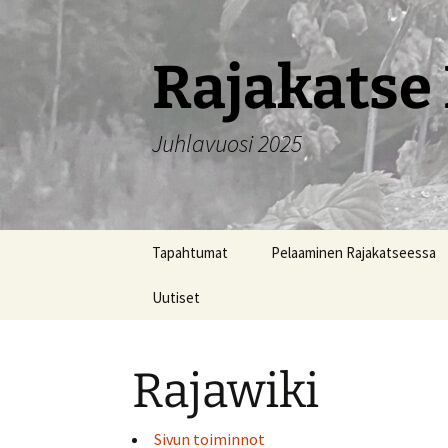
Siirry
sisältöön
Rajakatse 
Juhlavuosi 2025
Tapahtumat
Pelaaminen Rajakatseessa
Uutiset
Rajawiki
Sivun toiminnot