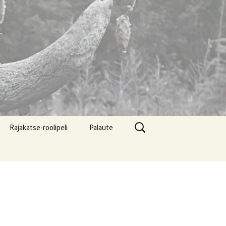
Haku:
Rajakatse-roolipeli
Palaute