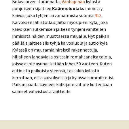
Bokeajärven itärannalla,
Vanhapihan
kylästä
pohjoiseen sijaitsee
Käärmeluolaksi
nimetty
kaivos, joka tyhjeni arvomalmista vuonna
412
.
Kaivoksen lähistöllä sijaitsi myös pieni kylä, joka
kaivoksen sulkemisen jälkeen tyhjeni vähitellen
ihmisistä näiden muuttaessa muualle. Nyt paikan
päällä sijaitsee siis tyhjä kaivosluola ja autio kylä.
Kylässä on muutamia hirsistä rakennettuja,
hiljalleen lahoavia ja osittain romahtaneita taloja,
joissa ei ole asunut ketään lähes 50 vuoteen. Kuten
autioista paikoista yleensä, tästäkin kylästä
kerrotaan, että kaivoksessa ja kylässä kummittelisi.
Paikan päällä käyneet kulkijat eivät ole kuitenkaan
saaneet vahvistusta väitteille.