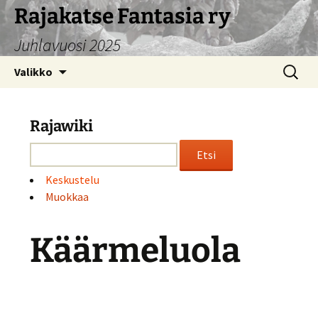
Siirry
Rajakatse Fantasia ry
sisältöön
Juhlavuosi 2025
Haku:
Valikko
Rajawiki
Keskustelu
Muokkaa
Käärmeluola