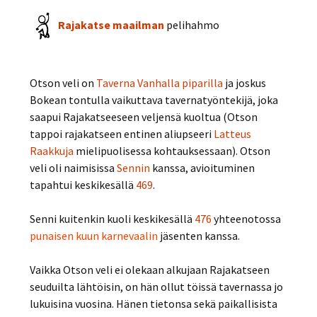
Rajakatse maailman
pelihahmo
Otson veli on
Taverna Vanhalla piparilla
ja joskus
Bokean tontulla vaikuttava tavernatyöntekijä, joka
saapui Rajakatseeseen veljensä kuoltua (Otson
tappoi rajakatseen entinen aliupseeri
Latteus
Raakkuja
mielipuolisessa kohtauksessaan). Otson
veli oli naimisissa
Sennin
kanssa, avioituminen
tapahtui keskikesällä
469
.
Senni kuitenkin kuoli keskikesällä
476
yhteenotossa
punaisen kuun karnevaalin
jäsenten kanssa.
Vaikka Otson veli ei olekaan alkujaan Rajakatseen
seuduilta lähtöisin, on hän ollut töissä tavernassa jo
lukuisina vuosina. Hänen tietonsa sekä paikallisista