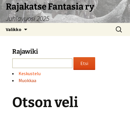
Siirry
Rajakatse Fantasia ry
sisältöön
Juhlavuosi 2025
Haku:
Valikko
Rajawiki
Keskustelu
Muokkaa
Otson veli