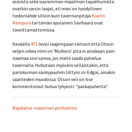
asioista sekä suuremman maailman tapahtumista
ovatkin varsin laajat, eli mies on hyödyllinen
tiedonlähde silloin kuin tavernanpitäjä
Kaarlo
Kempura
tai tämän apulainen Savihaara ovat
tavoittamattomissa.
Keväällä
471
levisi laajempaan tietoon että Otson
veljen oikea nimi on 'Mulkero' jota ei ainakaan päin
naamaa sovi sanoa, jos mielii saada palvelua
tavernalla. Huhutaan myöskin sellaistakin, että
pariskunnan sänkypuuhiin liittyisi sir Edgar, ainakin
vaatteiden muodossa. Otson veli on itse
kommentoinut huhua lyhyesti: "paskapuhetta".
Rajakatse maailman pelihahmo