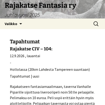
Siirry
Rajakatse Fantasia ry
sisältöön
Juhlavuosi 2025
Haku:
Valikko
Tapahtumat
Rajakatse CIV – 104:
12.9.2026 , lauantai
-
Hollolassa (20km Lahdesta Tampereen suuntaan)
Tapahtumat | uusi
Rajakatseen fantasiamaailmaan, taverna Vanhalle
Piparille sijoittuva liveroolipeli noin 50:lle pelaajalle.
Pelimaksu on 10 euroa. Peli sopii erittäin hyvin myös
aloittelijoille. Pelipaikan tavernasta voi ostaa pientä