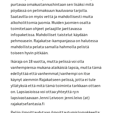
purtavaa omakustannushintaan sen lisäksi mitä
pöydässä on pelimaksuun kuuluvana tarjolla.
Saatavilla on myös vettä ja mahdollisesti muita
alkoholittomia juomia. Muiden juomien osalta
toimitetaan ohjeet pelaajille jaettavassa
infopaketissa. Mahdolliset taistelut käydään
pehmoasein. Rajakatse-kampanjassa on halutessa
mahdollista pelata samalla hahmolla pelistä
toiseen hyvin pitkään.
Ikäraja on 18 vuotta, mutta pelissä voi olla
vanhempiensa mukana alaikäisiä lapsia, mutta tämä
edellyttää että vanhemmat/vanhempi on itse
käynyt aiemmin Rajakatseen pelissä, jotta ei tule
yllätyksiä että mitä tämä toiminta tarkkaan ottaen
on. Lapsiasioissa voi ottaa yhteyttä ry:n
lapsivastaavaan Jenni Leivoon: jenni.leivo (at)
rajakatsefantasia.fi
Peliin ilmoittaudutaan ilmoittautumislomakkeella: