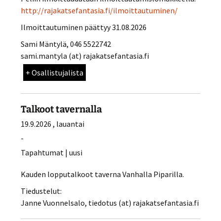
http://rajakatsefantasia.fi/ilmoittautuminen/
Ilmoittautuminen päättyy 31.08.2026
Sami Mäntylä, 046 5522742
sami.mantyla (at) rajakatsefantasia.fi
+ Osallistujalista
Sami M
Talkoot tavernalla
Kati H
Anne H
19.9.2026 , lauantai
Laura T
-
Pauli K
Tapahtumat | uusi
Jukka S
Leimu H
Kauden lopputalkoot taverna Vanhalla Piparilla.
Christa G
Tiedustelut:
Peetu H
Janne Vuonnelsalo, tiedotus (at) rajakatsefantasia.fi
Venla S
Pilvi O