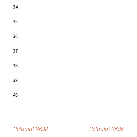
34.
35.
36.
37.
38.
39.
40.
Artikkelien
←
Pelaajat RK98
Pelaajat RK96
→