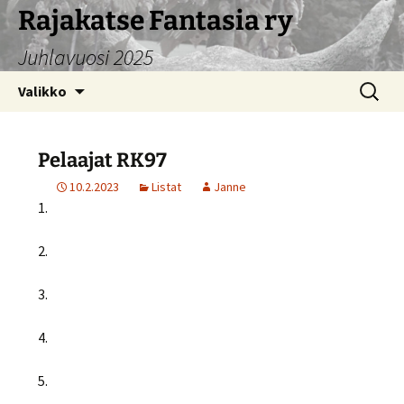
Siirry
Rajakatse Fantasia ry
sisältöön
Juhlavuosi 2025
Haku:
Valikko
Pelaajat RK97
10.2.2023
Listat
Janne
1.
2.
3.
4.
5.