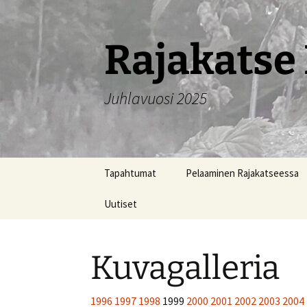
Siirry
sisältöön
Rajakatse 
Juhlavuosi 2025
Tapahtumat
Pelaaminen Rajakatseessa
Uutiset
Kuvagalleria
1996
1997
1998
1999
2000
2001
2002
2003
2004