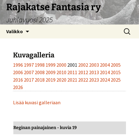
Siirry
Rajakatse Fantasia ry
sisältöön
Juhlavuosi 2025
Haku:
Valikko
Kuvagalleria
1996
1997
1998
1999
2000
2001
2002
2003
2004
2005
2006
2007
2008
2009
2010
2011
2012
2013
2014
2015
2016
2017
2018
2019
2020
2021
2022
2023
2024
2025
2026
Lisää kuvasi galleriaan
Reginan painajainen - kuvia 19