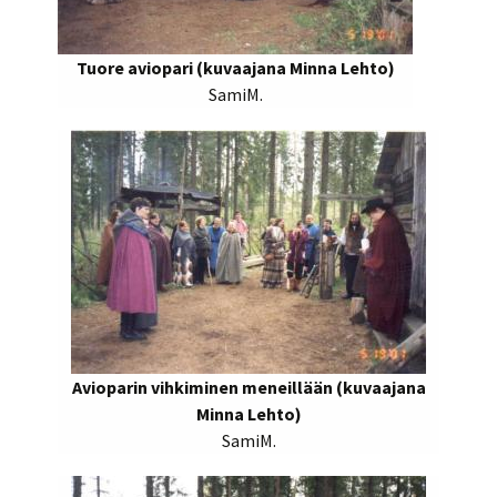
Tuore aviopari (kuvaajana Minna Lehto)
SamiM.
Avioparin vihkiminen meneillään (kuvaajana
Minna Lehto)
SamiM.