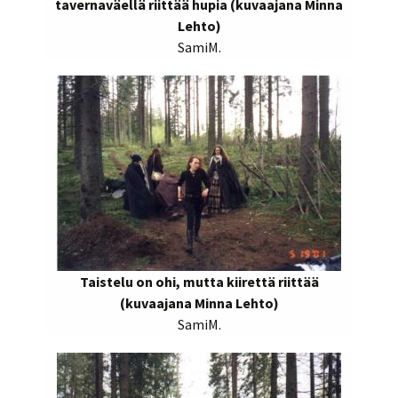
tavernaväellä riittää hupia (kuvaajana Minna
Lehto)
SamiM.
Taistelu on ohi, mutta kiirettä riittää
(kuvaajana Minna Lehto)
SamiM.