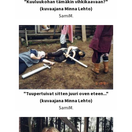
"Kuuluukohan tämäkin vihkikaavaan?"
(kuvaajana Minna Lehto)
SamiM.
"Tuupertuivat sitten juuri oven eteen..."
(kuvaajana Minna Lehto)
SamiM.