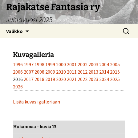
Siirry
Rajakatse Fantasia ry
sisältöön
Juhlavuosi 2025
Haku:
Valikko
Kuvagalleria
1996
1997
1998
1999
2000
2001
2002
2003
2004
2005
2006
2007
2008
2009
2010
2011
2012
2013
2014
2015
2016
2017
2018
2019
2020
2021
2022
2023
2024
2025
2026
Lisää kuvasi galleriaan
Hukanmaa - kuvia 13