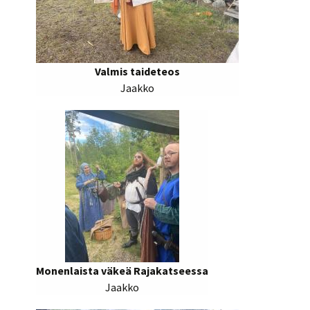
Valmis taideteos
Jaakko
Monenlaista väkeä Rajakatseessa
Jaakko