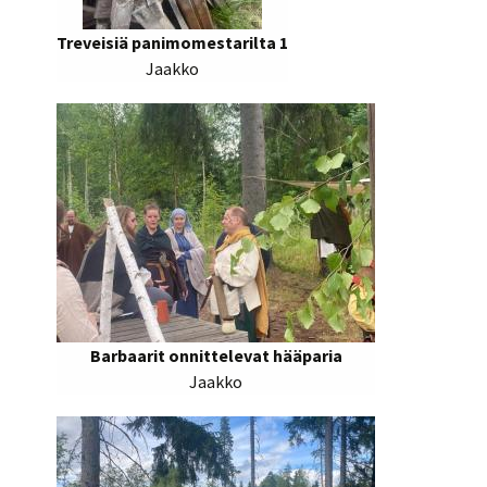
Treveisiä panimomestarilta 1
Jaakko
Barbaarit onnittelevat hääparia
Jaakko