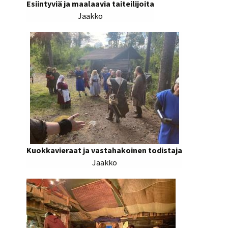
Esiintyviä ja maalaavia taiteilijoita
Jaakko
Kuokkavieraat ja vastahakoinen todistaja
Jaakko