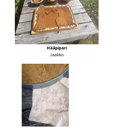
Hääpipari
Jaakko