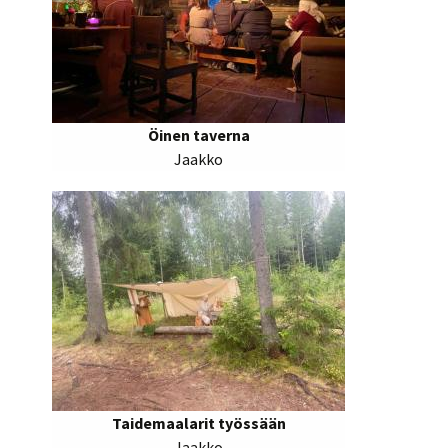
Öinen taverna
Jaakko
Taidemaalarit työssään
Jaakko