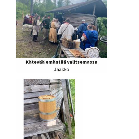
Kätevää emäntää valitsemassa
Jaakko