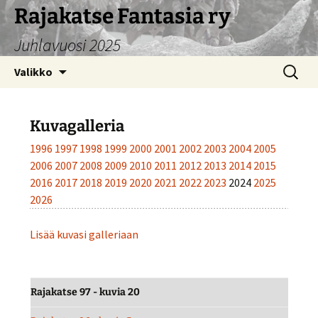
Siirry
Rajakatse Fantasia ry
sisältöön
Juhlavuosi 2025
Haku:
Valikko
Kuvagalleria
1996
1997
1998
1999
2000
2001
2002
2003
2004
2005
2006
2007
2008
2009
2010
2011
2012
2013
2014
2015
2016
2017
2018
2019
2020
2021
2022
2023
2024
2025
2026
Lisää kuvasi galleriaan
Rajakatse 97 - kuvia 20