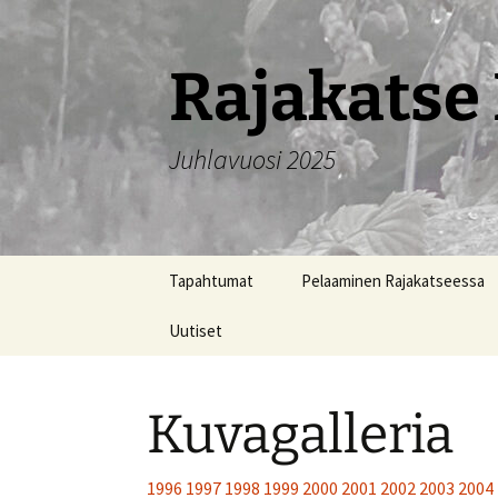
Siirry
sisältöön
Rajakatse 
Juhlavuosi 2025
Tapahtumat
Pelaaminen Rajakatseessa
Uutiset
Kuvagalleria
1996
1997
1998
1999
2000
2001
2002
2003
2004