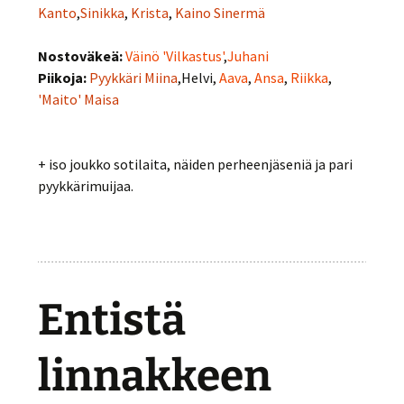
Kanto
,
Sinikka
,
Krista
,
Kaino Sinermä
Nostoväkeä:
Väinö 'Vilkastus'
,
Juhani
Piikoja:
Pyykkäri Miina
,Helvi,
Aava
,
Ansa
,
Riikka
,
'Maito' Maisa
+ iso joukko sotilaita, näiden perheenjäseniä ja pari
pyykkärimuijaa.
Entistä
linnakkeen