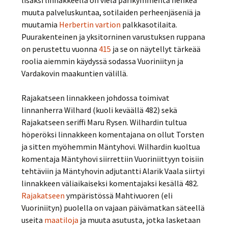
lisäksi linnakkeella on vielä parikymmentä henkeä
muuta palveluskuntaa, sotilaiden perheenjäseniä ja
muutamia
Herbertin vartion
palkkasotilaita.
Puurakenteinen ja yksitorninen varustuksen ruppana
on perustettu vuonna
415
ja se on näytellyt tärkeää
roolia aiemmin käydyssä sodassa Vuoriniityn ja
Vardakovin maakuntien välillä.
Rajakatseen linnakkeen johdossa toimivat
linnanherra Wilhard (kuoli keväällä 482) sekä
Rajakatseen seriffi Maru Rysen. Wilhardin tultua
höperöksi linnakkeen komentajana on ollut Torsten
ja sitten myöhemmin Mäntyhovi. Wilhardin kuoltua
komentaja Mäntyhovi siirrettiin Vuoriniittyyn toisiin
tehtäviin ja Mäntyhovin adjutantti Alarik Vaala siirtyi
linnakkeen väliaikaiseksi komentajaksi kesällä 482.
Rajakatseen
ympäristössä Mahtivuoren (eli
Vuoriniityn) puolella on vajaan päivämatkan säteellä
useita
maatiloja
ja muuta asutusta, jotka lasketaan