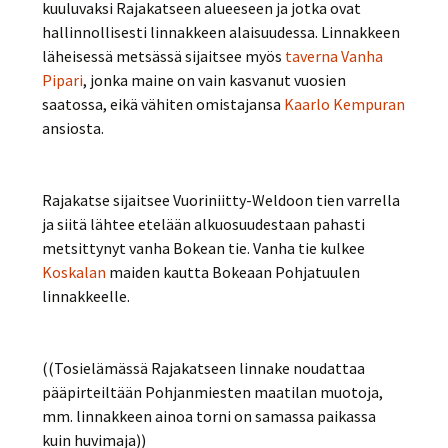
kuuluvaksi Rajakatseen alueeseen ja jotka ovat
hallinnollisesti linnakkeen alaisuudessa. Linnakkeen
läheisessä metsässä sijaitsee myös
taverna Vanha
Pipari
, jonka maine on vain kasvanut vuosien
saatossa, eikä vähiten omistajansa
Kaarlo Kempuran
ansiosta.
Rajakatse sijaitsee Vuoriniitty-Weldoon tien varrella
ja siitä lähtee etelään alkuosuudestaan pahasti
metsittynyt vanha Bokean tie. Vanha tie kulkee
Koskalan
maiden kautta Bokeaan Pohjatuulen
linnakkeelle.
((Tosielämässä Rajakatseen linnake noudattaa
pääpirteiltään Pohjanmiesten maatilan muotoja,
mm. linnakkeen ainoa torni on samassa paikassa
kuin huvimaja))