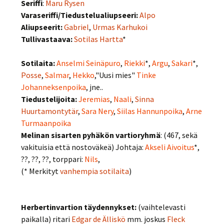
Seriffi
:
Maru Rysen
Varaseriffi/Tiedustelualiupseeri:
Alpo
Aliupseerit:
Gabriel
,
Urmas Karhukoi
Tullivastaava:
Sotilas Hartta
*
Sotilaita:
Anselmi Seinäpuro
,
Riekki
*,
Argu
,
Sakari
*,
Posse
,
Salmar
,
Hekko
,"Uusi mies"
Tinke
Johanneksenpoika
, jne..
Tiedustelijoita:
Jeremias
,
Naali
,
Sinna
Huurtamontytär
,
Sara Nery
,
Siilas Hannunpoika
,
Arne
Turmaanpoika
Melinan sisarten pyhäkön vartioryhmä
: (467, sekä
vakituisia että nostoväkeä) Johtaja:
Akseli Aivoitus
*,
??, ??, ??, torppari:
Nils
,
(* Merkityt
vanhempia sotilaita
)
Herbertinvartion täydennykset:
(vaihtelevasti
paikalla) ritari
Edgar de Älliskö
mm. joskus
Fleck