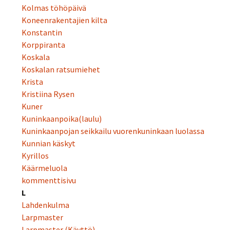
Kolmas töhöpäivä
Koneenrakentajien kilta
Konstantin
Korppiranta
Koskala
Koskalan ratsumiehet
Krista
Kristiina Rysen
Kuner
Kuninkaanpoika(laulu)
Kuninkaanpojan seikkailu vuorenkuninkaan luolassa
Kunnian käskyt
Kyrillos
Käärmeluola
kommenttisivu
L
Lahdenkulma
Larpmaster
Larpmaster (Käyttö)