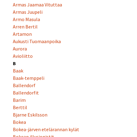
Armas Jaamaa Vituttaa
Armas Juupeli
Armo Masula
Arren Bertil
Artamon
Aukusti Tuomaanpoika
Aurora
Avioliitto
B
Baak
Baak-temppeli
Ballendorf
Ballendorfit
Barim
Berttil
Bjarne Eskilsson
Bokea
Bokea-järven etelärannan kylät
Bokean illusionistit