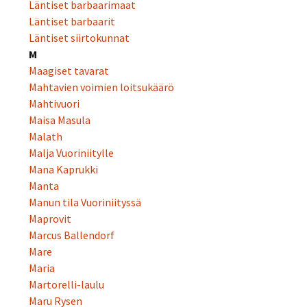
Läntiset barbaarimaat
Läntiset barbaarit
Läntiset siirtokunnat
M
Maagiset tavarat
Mahtavien voimien loitsukäärö
Mahtivuori
Maisa Masula
Malath
Malja Vuoriniitylle
Mana Kaprukki
Manta
Manun tila Vuoriniityssä
Maprovit
Marcus Ballendorf
Mare
Maria
Martorelli-laulu
Maru Rysen