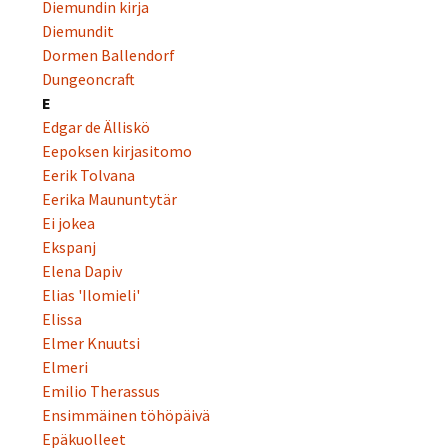
Diemundin kirja
Diemundit
Dormen Ballendorf
Dungeoncraft
E
Edgar de Älliskö
Eepoksen kirjasitomo
Eerik Tolvana
Eerika Maununtytär
Ei jokea
Ekspanj
Elena Dapiv
Elias 'Ilomieli'
Elissa
Elmer Knuutsi
Elmeri
Emilio Therassus
Ensimmäinen töhöpäivä
Epäkuolleet