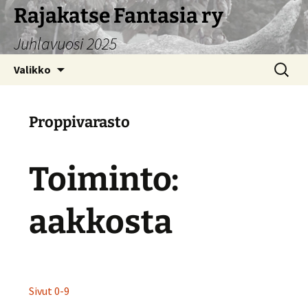
Siirry
Rajakatse Fantasia ry
sisältöön
Juhlavuosi 2025
Haku:
Valikko
Proppivarasto
Toiminto:
aakkosta
Sivut 0-9