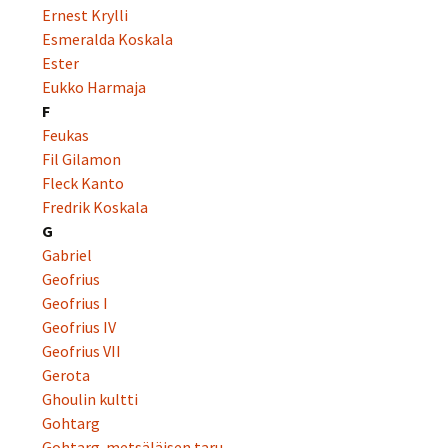
Ernest Krylli
Esmeralda Koskala
Ester
Eukko Harmaja
F
Feukas
Fil Gilamon
Fleck Kanto
Fredrik Koskala
G
Gabriel
Geofrius
Geofrius I
Geofrius IV
Geofrius VII
Gerota
Ghoulin kultti
Gohtarg
Gohtarg-metsäläisen taru