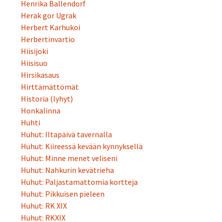
Henrika Ballendorf
Herak gor Ugrak
Herbert Karhukoi
Herbertinvartio
Hiisijoki
Hiisisuo
Hirsikasaus
Hirttämättömät
Historia (lyhyt)
Honkalinna
Huhti
Huhut: Iltapäivä tavernalla
Huhut: Kiireessä kevään kynnyksellä
Huhut: Minne menet veliseni
Huhut: Nahkurin kevätrieha
Huhut: Paljastamattomia kortteja
Huhut: Pikkuisen pieleen
Huhut: RK XIX
Huhut: RKXIX