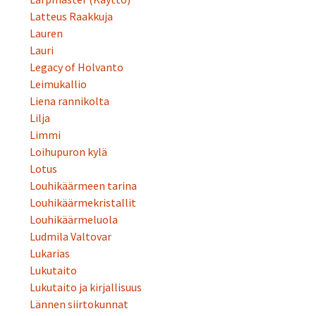
Latteus Raakkuja
Lauren
Lauri
Legacy of Holvanto
Leimukallio
Liena rannikolta
Lilja
Limmi
Loihupuron kylä
Lotus
Louhikäärmeen tarina
Louhikäärmekristallit
Louhikäärmeluola
Ludmila Valtovar
Lukarias
Lukutaito
Lukutaito ja kirjallisuus
Lännen siirtokunnat