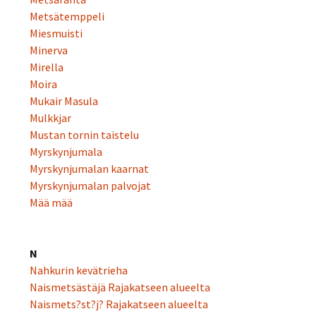
Metsätemppeli
Miesmuisti
Minerva
Mirella
Moira
Mukair Masula
Mulkkjar
Mustan tornin taistelu
Myrskynjumala
Myrskynjumalan kaarnat
Myrskynjumalan palvojat
Mää mää
N
Nahkurin kevätrieha
Naismetsästäjä Rajakatseen alueelta
Naismets?st?j? Rajakatseen alueelta