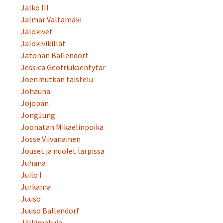
Jalko III
Jalmar Valtamäki
Jalokivet
Jalokivikillat
Jatonan Ballendorf
Jessica Geofriuksentytär
Joenmutkan taistelu
Johauna
Jojopan
JongJung
Joonatan Mikaelinpoika
Josse Viivanainen
Jouset ja nuolet larpissa
Juhana
Juilo I
Jurkama
Juuso
Juuso Ballendorf
Jälkimakuja