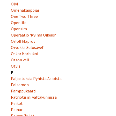
Olyi
Omenakauppias
One Two Three
Openlife
Opensim
Operaatio 'Kylmä Oikeus'
Orloff Maprov
Orvokki 'Sulosävel'
Oskar Karhukoi
Otson veli
Otviz
P
Paljastuksia Pyhistä Asioista
Paltamon
Pamppukaarti
Patriotismi valtakunnissa
Peikot
Peinar
Peinar (Kylä)