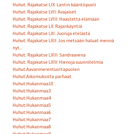
Huhut: Rajakatse LIX: Lantin kääntöpuoli
Huhut: Rajakatse LVII: Avajaiset
Huhut: Rajakatse LVIII: Haastetta elämään
Huhut: Rajakatse LX: Rajankäyntiä
Huhut: Rajakatse LXI: Juoruja etelästä
Huhut: Rajakatse LXII: Jos metsään haluat mennä
nyt...
Huhut: Rajakatse LXIII: Sandraavena
Huhut: Rajakatse LXIV: Hienoja suunnitelmia
Huhut:Aavanmerentuoltapuolen
Huhut:Aikomuksista parhaat
Huhut:Hukanmaa10
Huhut:Hukanmaa3
Huhut:Hukanmaa4
Huhut:Hukanmaa5
Huhut:Hukanmaa6
Huhut:Hukanmaa7
Huhut:Hukanmaa8
Huhut:Hukanmaa9