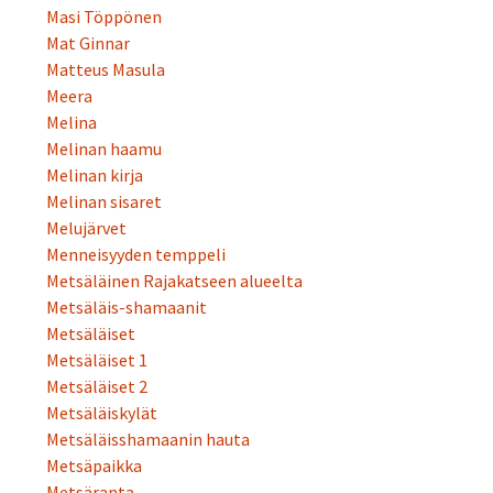
Masi Töppönen
Mat Ginnar
Matteus Masula
Meera
Melina
Melinan haamu
Melinan kirja
Melinan sisaret
Melujärvet
Menneisyyden temppeli
Metsäläinen Rajakatseen alueelta
Metsäläis-shamaanit
Metsäläiset
Metsäläiset 1
Metsäläiset 2
Metsäläiskylät
Metsäläisshamaanin hauta
Metsäpaikka
Metsäranta