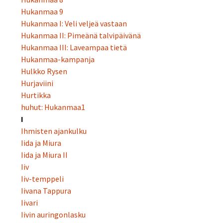
Hukanmaa 9
Hukanmaa I: Veli veljeä vastaan
Hukanmaa II: Pimeänä talvipäivänä
Hukanmaa III: Laveampaa tietä
Hukanmaa-kampanja
Hulkko Rysen
Hurjaviini
Hurtikka
huhut: Hukanmaa1
I
Ihmisten ajankulku
Iida ja Miura
Iida ja Miura II
Iiv
Iiv-temppeli
Iivana Tappura
Iivari
Iivin auringonlasku