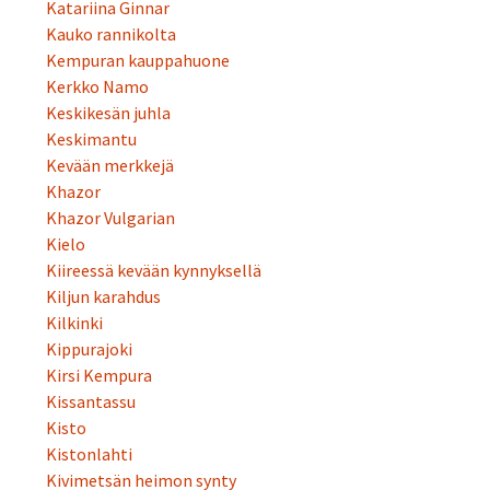
Katariina Ginnar
Kauko rannikolta
Kempuran kauppahuone
Kerkko Namo
Keskikesän juhla
Keskimantu
Kevään merkkejä
Khazor
Khazor Vulgarian
Kielo
Kiireessä kevään kynnyksellä
Kiljun karahdus
Kilkinki
Kippurajoki
Kirsi Kempura
Kissantassu
Kisto
Kistonlahti
Kivimetsän heimon synty