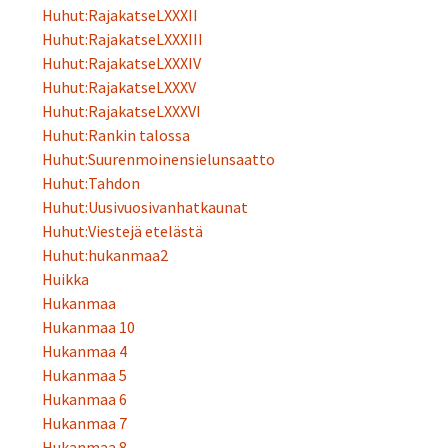
Huhut:RajakatseLXXXII
Huhut:RajakatseLXXXIII
Huhut:RajakatseLXXXIV
Huhut:RajakatseLXXXV
Huhut:RajakatseLXXXVI
Huhut:Rankin talossa
Huhut:Suurenmoinensielunsaatto
Huhut:Tahdon
Huhut:Uusivuosivanhatkaunat
Huhut:Viestejä etelästä
Huhut:hukanmaa2
Huikka
Hukanmaa
Hukanmaa 10
Hukanmaa 4
Hukanmaa 5
Hukanmaa 6
Hukanmaa 7
Hukanmaa 8