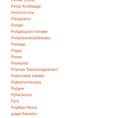
Petja 'Kolkkaaja'
Petterin tila
Pitkäniemi
Pohjat
Pohjatuulen linnake
Pohjoisenköyhänväsy
Ponujas
Poppi
Posse
Poukama
Prierias 'Suomurajalainen'
Pudonneet tähdet
Pukeutumisopas
Puljare
Pyhä Seintz
Pyry
Pyykkäri Miina
pappi Savilato