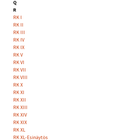
Q
R
RK I
RK II
RK III
RK IV
RK IX
RK V
RK VI
RK VII
RK VIII
RK X
RK XI
RK XII
RK XIII
RK XIV
RK XIX
RK XL
RK XL-Esinäytös