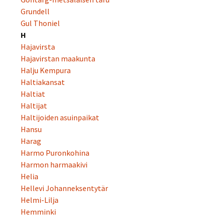
Grundell
Gul Thoniel
H
Hajavirsta
Hajavirstan maakunta
Halju Kempura
Haltiakansat
Haltiat
Haltijat
Haltijoiden asuinpaikat
Hansu
Harag
Harmo Puronkohina
Harmon harmaakivi
Helia
Hellevi Johanneksentytär
Helmi-Lilja
Hemminki