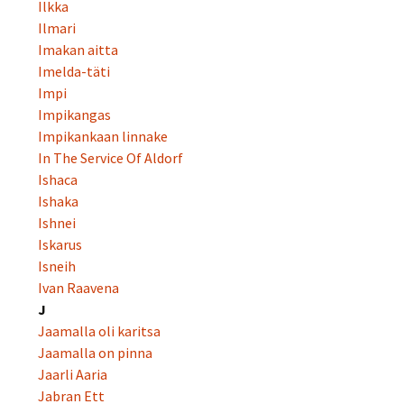
Ilkka
Ilmari
Imakan aitta
Imelda-täti
Impi
Impikangas
Impikankaan linnake
In The Service Of Aldorf
Ishaca
Ishaka
Ishnei
Iskarus
Isneih
Ivan Raavena
J
Jaamalla oli karitsa
Jaamalla on pinna
Jaarli Aaria
Jabran Ett