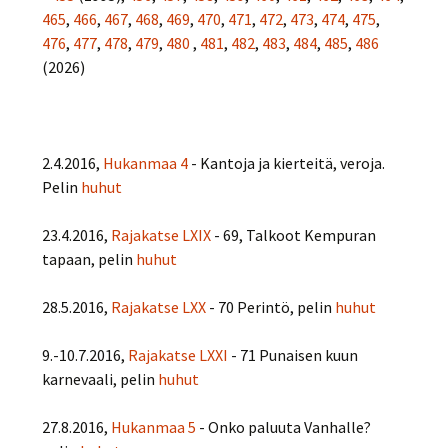
465
,
466
,
467
,
468
,
469
,
470
,
471
,
472
,
473
,
474
,
475
,
476
,
477
,
478
,
479
,
480
,
481
,
482
,
483
,
484
,
485
,
486
(2026)
2.4.2016,
Hukanmaa 4
- Kantoja ja kierteitä, veroja.
Pelin
huhut
23.4.2016,
Rajakatse LXIX
- 69, Talkoot Kempuran
tapaan, pelin
huhut
28.5.2016,
Rajakatse LXX
- 70 Perintö, pelin
huhut
9.-10.7.2016,
Rajakatse LXXI
- 71 Punaisen kuun
karnevaali, pelin
huhut
27.8.2016,
Hukanmaa 5
- Onko paluuta Vanhalle?