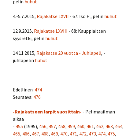
pelin
huhut
4.-5.7.2015,
Rajakatse LXVII
- 67: Iso P , pelin
huhut
12.9.2015,
Rajakatse LXVIII
- 68: Kauppiaitten
syysretki, pelin
huhut
14.11.2015,
Rajakatse 20 vuotta - Juhlapeli
, -
juhlapelin
huhut
Edellinen:
474
Seuraava:
476
-Rajakatseen larpit vuosittain-
- Pelimaailman
aikaa
-
455
(1995),
456
,
457
,
458
,
459
,
460
,
461
,
462
,
463
,
464
,
465
,
466
,
467
,
468
,
469
,
470
,
471
,
472
,
473
,
474
,
475
,