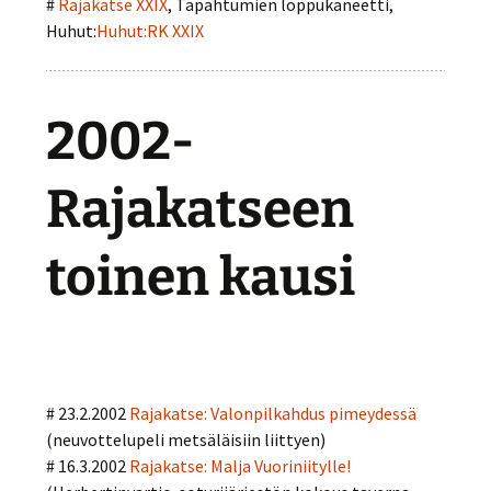
#
Rajakatse XXIX
, Tapahtumien loppukaneetti,
Huhut:
Huhut:RK XXIX
2002-
Rajakatseen
toinen kausi
# 23.2.2002
Rajakatse: Valonpilkahdus pimeydessä
(neuvottelupeli metsäläisiin liittyen)
# 16.3.2002
Rajakatse: Malja Vuoriniitylle!