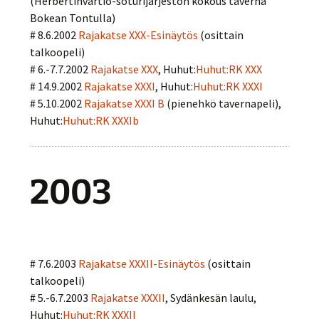
(Herbertinvartio-soturijärjestön kokous taverna
Bokean Tontulla)
# 8.6.2002
Rajakatse XXX-Esinäytös
(osittain
talkoopeli)
# 6.-7.7.2002
Rajakatse XXX
, Huhut:
Huhut:RK XXX
# 14.9.2002
Rajakatse XXXI
, Huhut:
Huhut:RK XXXI
# 5.10.2002
Rajakatse XXXI B
(pienehkö tavernapeli),
Huhut:
Huhut:RK XXXIb
2003
# 7.6.2003
Rajakatse XXXII-Esinäytös
(osittain
talkoopeli)
# 5.-6.7.2003
Rajakatse XXXII
, Sydänkesän laulu,
Huhut:
Huhut:RK XXXII