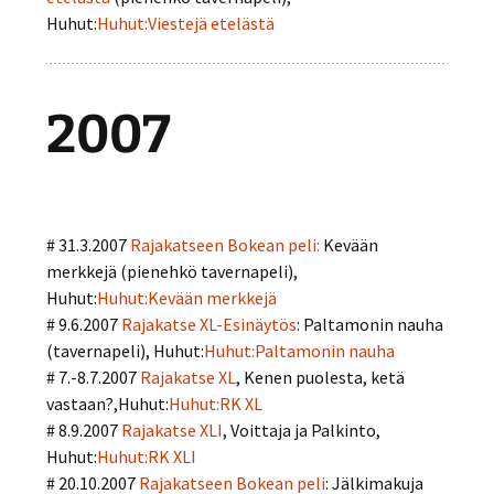
Huhut:
Huhut:Viestejä etelästä
2007
# 31.3.2007
Rajakatseen Bokean peli:
Kevään
merkkejä (pienehkö tavernapeli),
Huhut:
Huhut:Kevään merkkejä
# 9.6.2007
Rajakatse XL-Esinäytös
: Paltamonin nauha
(tavernapeli), Huhut:
Huhut:Paltamonin nauha
# 7.-8.7.2007
Rajakatse XL
, Kenen puolesta, ketä
vastaan?,Huhut:
Huhut:RK XL
# 8.9.2007
Rajakatse XLI
, Voittaja ja Palkinto,
Huhut:
Huhut:RK XLI
# 20.10.2007
Rajakatseen Bokean peli
: Jälkimakuja