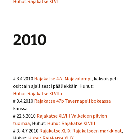
Huhut:Rajakatse XLVI
2010
# 3.4.2010
Rajakatse 47a Majavalampi
, kaksoispeli
osittain ajallisesti päällekkäin. Huhut:
Huhut:Rajakatse XLVIIa
# 3.4.2010
Rajakatse 47b Tavernapeli bokeassa
kanssa
# 22.5.2010
Rajakatse XLVIII Valkeiden pilvien
tuomaa
, Huhut:
Huhut:Rajakatse XLVIII
# 3.-4.7.2010
Rajakatse XLIX: Rajakatseen markkinat
,
Huhut:
Huhut:Rajakatse XLIX