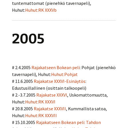
tuntemattomat (pienehkö tavernapeli),
Huhut:
Huhut:RK XXXVb
2005
# 2.4.2005
Rajakatseen Bokean peli
: Pohjat (pienehkö
tavernapeli), Huhut:
Huhut:Pohjat
# 11.6.2005
Rajakatse XXXVI-Esinäytös
:
Edustusillallinen (osittain talkoopeli)
# 2.-3.7.2005
Rajakatse XXXVI
, Uskomattomuutta,
Huhut:
Huhut:RK XXXVI
# 20.8.2005
Rajakatse XXXVII
, Kummallista satoa,
Huhut:
Huhut:RK XXXVII
# 15.10.2005
Rajakatseen Bokean peli: Tahdon