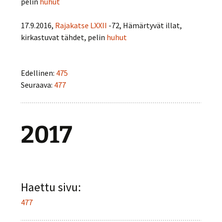
pelin
huhut
17.9.2016,
Rajakatse LXXII
-72, Hämärtyvät illat,
kirkastuvat tähdet, pelin
huhut
Edellinen:
475
Seuraava:
477
2017
Haettu sivu:
477