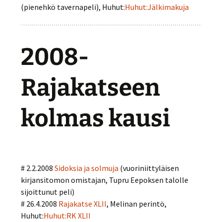
(pienehkö tavernapeli), Huhut:
Huhut:Jälkimakuja
2008-
Rajakatseen
kolmas kausi
# 2.2.2008
Sidoksia ja solmuja
(vuoriniittyläisen
kirjansitomon omistajan, Tupru Eepoksen talolle
sijoittunut peli)
# 26.4.2008
Rajakatse XLII
, Melinan perintö,
Huhut:
Huhut:RK XLII