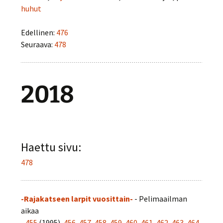
huhut
Edellinen:
476
Seuraava:
478
2018
Haettu sivu:
478
-Rajakatseen larpit vuosittain-
- Pelimaailman
aikaa
-
455
(1995),
456
,
457
,
458
,
459
,
460
,
461
,
462
,
463
,
464
,