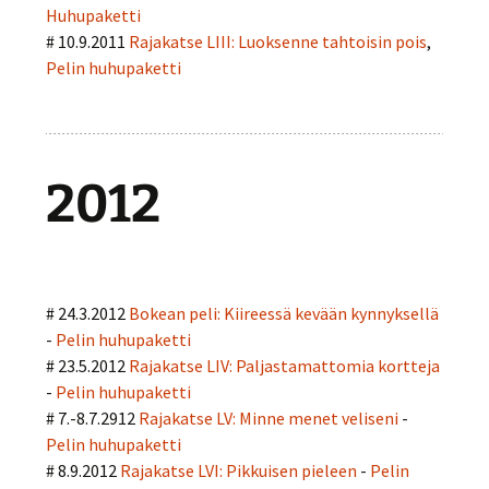
Huhupaketti
# 10.9.2011
Rajakatse LIII: Luoksenne tahtoisin pois
,
Pelin huhupaketti
2012
# 24.3.2012
Bokean peli: Kiireessä kevään kynnyksellä
-
Pelin huhupaketti
# 23.5.2012
Rajakatse LIV: Paljastamattomia kortteja
-
Pelin huhupaketti
# 7.-8.7.2912
Rajakatse LV: Minne menet veliseni
-
Pelin huhupaketti
# 8.9.2012
Rajakatse LVI: Pikkuisen pieleen
-
Pelin