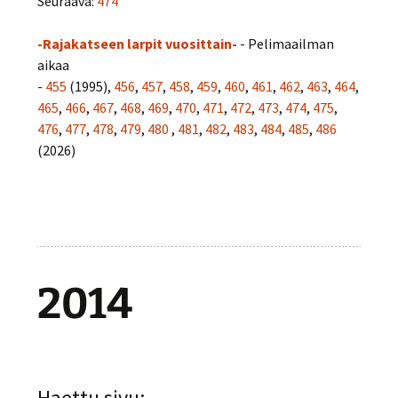
Seuraava:
474
-Rajakatseen larpit vuosittain-
- Pelimaailman
aikaa
-
455
(1995),
456
,
457
,
458
,
459
,
460
,
461
,
462
,
463
,
464
,
465
,
466
,
467
,
468
,
469
,
470
,
471
,
472
,
473
,
474
,
475
,
476
,
477
,
478
,
479
,
480
,
481
,
482
,
483
,
484
,
485
,
486
(2026)
2014
Haettu sivu: