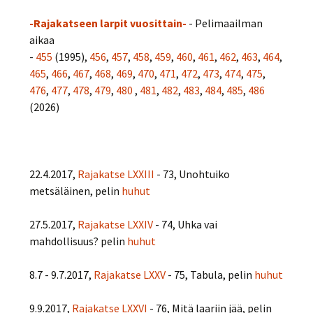
-Rajakatseen larpit vuosittain-
- Pelimaailman
aikaa
-
455
(1995),
456
,
457
,
458
,
459
,
460
,
461
,
462
,
463
,
464
,
465
,
466
,
467
,
468
,
469
,
470
,
471
,
472
,
473
,
474
,
475
,
476
,
477
,
478
,
479
,
480
,
481
,
482
,
483
,
484
,
485
,
486
(2026)
22.4.2017,
Rajakatse LXXIII
- 73, Unohtuiko
metsäläinen, pelin
huhut
27.5.2017,
Rajakatse LXXIV
- 74, Uhka vai
mahdollisuus? pelin
huhut
8.7 - 9.7.2017,
Rajakatse LXXV
- 75, Tabula, pelin
huhut
9.9.2017,
Rajakatse LXXVI
- 76, Mitä laariin jää, pelin