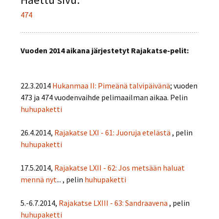
474
Vuoden 2014 aikana järjestetyt Rajakatse-pelit:
22.3.2014
Hukanmaa II: Pimeänä talvipäivänä
; vuoden
473 ja 474 vuodenvaihde pelimaailman aikaa. Pelin
huhupaketti
26.4.2014,
Rajakatse LXI - 61: Juoruja etelästä
, pelin
huhupaketti
17.5.2014,
Rajakatse LXII - 62: Jos metsään haluat
mennä nyt
... , pelin
huhupaketti
5.-6.7.2014,
Rajakatse LXIII - 63: Sandraavena
, pelin
huhupaketti