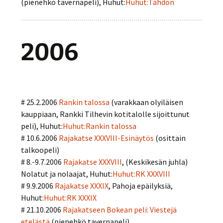
(pienehkö tavernapeli), Huhut:
Huhut:Tahdon
2006
# 25.2.2006
Rankin talossa
(varakkaan olyiläisen
kauppiaan, Rankki Tilhevin kotitalolle sijoittunut
peli), Huhut:
Huhut:Rankin talossa
# 10.6.2006
Rajakatse XXXVIII-Esinäytös
(osittain
talkoopeli)
# 8.-9.7.2006
Rajakatse XXXVIII
, (Keskikesän juhla)
Nolatut ja nolaajat, Huhut:
Huhut:RK XXXVIII
# 9.9.2006
Rajakatse XXXIX
, Pahoja epäilyksiä,
Huhut:
Huhut:RK XXXIX
# 21.10.2006
Rajakatseen Bokean peli: Viestejä
etelästä
(pienehkö tavernapeli),