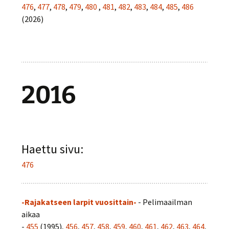
476
,
477
,
478
,
479
,
480
,
481
,
482
,
483
,
484
,
485
,
486
(2026)
2016
Haettu sivu:
476
-Rajakatseen larpit vuosittain-
- Pelimaailman
aikaa
-
455
(1995),
456
,
457
,
458
,
459
,
460
,
461
,
462
,
463
,
464
,