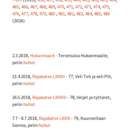
465
,
466
,
467
,
468
,
469
,
470
,
471
,
472
,
473
,
474
,
475
,
476
,
477
,
478
,
479
,
480
,
481
,
482
,
483
,
484
,
485
,
486
(2026)
2.3.2018,
Hukanmaa 6
- Tervetuloa Hukanmaalle,
pelin
huhut
21.4.2018,
Rajakatse LXXVII
- 77, Veli Toh ja veli Pih,
pelin
huhut
26.5.2018,
Rajakatse LXXVIII
- 78, Veljet ja tyttäret,
pelin
huhut
7.7 - 8.7.2018,
Rajakatse LXXIX
- 79, Kuunnellaan
Sannia, pelin
huhut