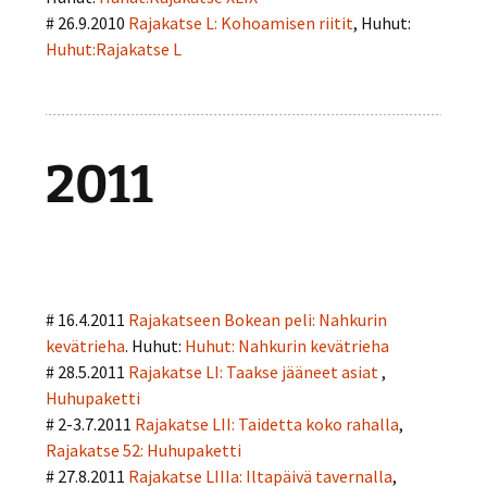
# 26.9.2010
Rajakatse L: Kohoamisen riitit
, Huhut:
Huhut:Rajakatse L
2011
# 16.4.2011
Rajakatseen Bokean peli: Nahkurin
kevätrieha
. Huhut:
Huhut: Nahkurin kevätrieha
# 28.5.2011
Rajakatse LI: Taakse jääneet asiat
,
Huhupaketti
# 2-3.7.2011
Rajakatse LII: Taidetta koko rahalla
,
Rajakatse 52: Huhupaketti
# 27.8.2011
Rajakatse LIIIa: Iltapäivä tavernalla
,