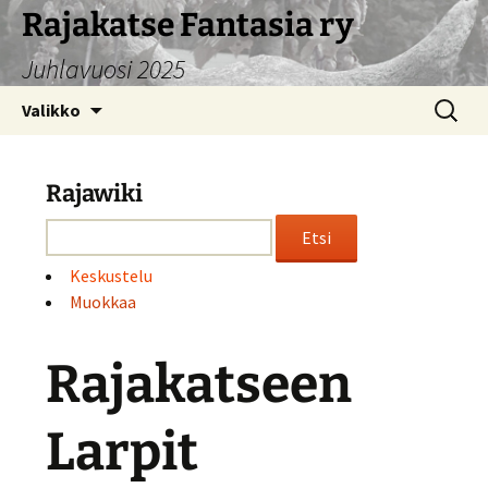
Siirry
Rajakatse Fantasia ry
sisältöön
Juhlavuosi 2025
Haku:
Valikko
Rajawiki
Keskustelu
Muokkaa
Rajakatseen
Larpit