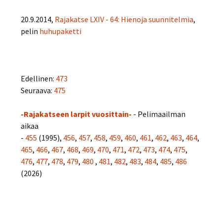
20.9.2014,
Rajakatse LXIV - 64: Hienoja suunnitelmia
,
pelin
huhupaketti
Edellinen:
473
Seuraava:
475
-Rajakatseen larpit vuosittain-
- Pelimaailman
aikaa
-
455
(1995),
456
,
457
,
458
,
459
,
460
,
461
,
462
,
463
,
464
,
465
,
466
,
467
,
468
,
469
,
470
,
471
,
472
,
473
,
474
,
475
,
476
,
477
,
478
,
479
,
480
,
481
,
482
,
483
,
484
,
485
,
486
(2026)